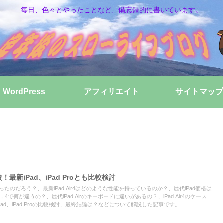
毎日、色々とやったことなど、備忘録的に書いています。
WordPress
アフィリエイト
サイトマップ
較！最新iPad、iPad Proとも比較検討
うだったのだろう？、最新iPad Air4はどのような性能を持っているのか？、歴代iPad価格は
，3，4で何が違うの？、歴代iPad Airのキーボードに違いがあるの？、iPad Air4のケース
とiPad、iPad Proの比較検討、最終結論は？などについて解説した記事です。