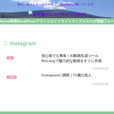
毎日、色々とやったことなど、備忘録的に書いています。
Home
料理
WordPress
アフィリエイト
サイトマップ
メルマガ登録フォ
Instagram
初心者でも簡単！AI動画生成ツール
AI
NoLangで魅力的な動画をすぐに作成
2025.03.27
Instagramに挑戦｜71歳の老人
SNS
2020.07.26