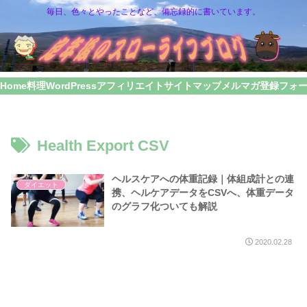
毎日、色々とやったことなど、備忘録的に書いています。
Home
料理
WordPress
アフィリエイト
サイトマップ
メルマガ登録フォ
Health Export CSV
ヘルスケアへの体重記録｜体組成計との連
ダイエット
携、ヘルケアデータをCSVへ、体重データ
のグラフ化ついても解説
2020.02.28