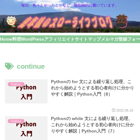
毎日、色々とやったことなど、備忘録的に書いています。
Home
料理
WordPress
アフィリエイト
サイトマップ
メルマガ登録フォ
continue
Pythonの for 文による繰り返し処理、こ
Python
れから始めようとする初心者向けに分かり
やすく解説｜Python入門（8）
2022.06.16
Pythonの while 文による繰り返し処理、
Python
これから始めようとする初心者向けに分か
りやすく解説｜Python入門（7）