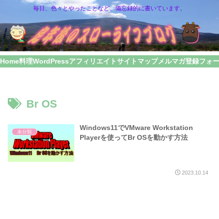
毎日、色々とやったことなど、備忘録的に書いています。
Home
料理
WordPress
アフィリエイト
サイトマップ
メルマガ登録フォ
Br OS
Windows11でVMware Workstation
未分類
Playerを使ってBr OSを動かす方法
2023.10.14