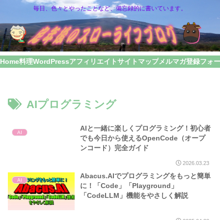
毎日、色々とやったことなど、備忘録的に書いています。
Home
料理
WordPress
アフィリエイト
サイトマップ
メルマガ登録フォ
AIプログラミング
AIと一緒に楽しくプログラミング！初心者
AI
でも今日から使えるOpenCode（オープ
ンコード）完全ガイド
2026.03.23
Abacus.AIでプログラミングをもっと簡単
AI
に！「Code」「Playground」
「CodeLLM」機能をやさしく解説