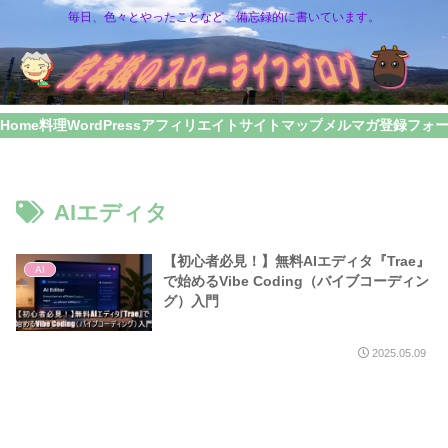
毎日、色々とやったことなど、備忘録的に書いています。
Home
料理
WordPress
アフィリエイト
サイトマップ
メルマガ登録フォ
AIエディタ
【初心者必見！】無料AIエディタ『Trae』
AI
で始めるVibe Coding（バイブコーディン
グ）入門
2025.05.09