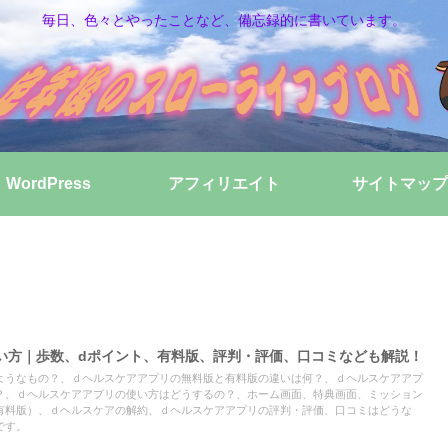
毎日、色々とやったことなど、備忘録的に書いています。
WordPress
アフィリエイト
サイトマップ
い方｜歩数、dポイント、有料版、評判・評価、口コミなども解説！
うなもの？、ｄヘルスケアアプリの無料版と有料版の違いは何？、ｄヘルスケアアプ
？、ｄヘルスケアアプリの使い方はどうするの？、ホーム画面、特典画面、ミッション
有料版）、ｄヘルスケアの解約、ｄヘルスケアアプリの評判・評価、口コミはどうな
です。