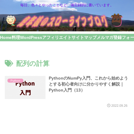
毎日、色々とやったことなど、備忘録的に書いています。
Home
料理
WordPress
アフィリエイト
サイトマップ
メルマガ登録フォ
配列の計算
PythonのNumPy入門、これから始めよう
Python
とする初心者向けに分かりやすく解説｜
Python入門（13）
2022.09.26