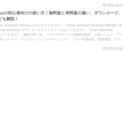
2025.04.19
 Desktopの初心者向けの使い方｜無料版と有料版の違い、ダウンロード、
ども解説！
Automate Desktopとはどのようなもの？、Power Automate Desktopの無料版と有
mate Desktopのダウンロードとインストールはどうするの？、Power Automate
い方はどうするの？、最初の第一歩、フローデザイナーの画面の説明、上部メニュー、アク
ebレコーダー、デスクトップレコーダーメニュー、フロー作成画面、変数画面、ステー
te Desktopを使ってみよう！、Webレコーダー、デスクトップレコーダー、必要のないコメ
2021.08.03
録などについて紹介した記事です。