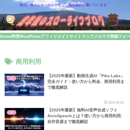
毎日、色々とやったことなど、備忘録的に書いています。
Home
料理
WordPress
アフィリエイト
サイトマップ
メルマガ登録フォ
商用利用
【2025年最新】動画生成AI「Pika Labs」
AI
完全ガイド：使い方から料金、商用利用ま
で徹底解説
2025.08.18
【2025年最新】無料AI音声合成ソフト
AI
AivisSpeechとは？使い方から商用利用、
自作音源まで徹底解説