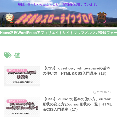
毎日、色々とやったことなど、備忘録的に書いています。
Home
料理
WordPress
アフィリエイト
サイトマップ
メルマガ登録フォ
値
【CSS】 overflow、white-spaceの基本
HTML＆CSS
の使い方｜HTML＆CSS入門講座（18）
2021.07.19
【CSS】 cursorの基本の使い方、cursor
HTML＆CSS
形状の変え方とcursor形状の一覧｜HTML
＆CSS入門講座（17）