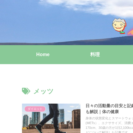
Home
料理
メッツ
日々の活動量の目安と記
ダイエット
も解説｜体の健康
身体の状態変化とスマートウォ
(METs）、エクササイズ、消費エネ
170cm、30歳の方が1日2,
どについて解説した記事です。