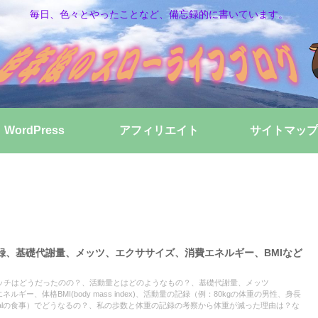
毎日、色々とやったことなど、備忘録的に書いています。
WordPress
アフィリエイト
サイトマップ
録、基礎代謝量、メッツ、エクササイズ、消費エネルギー、BMIなど
ッチはどうだったのの？、活動量とはどのようなもの？、基礎代謝量、メッツ
ルギー、体格BMI(body mass index)、活動量の記録（例：80kgの体重の男性、身長
100kcalの食事）でどうなるの？、私の歩数と体重の記録の考察から体重が減った理由は？な