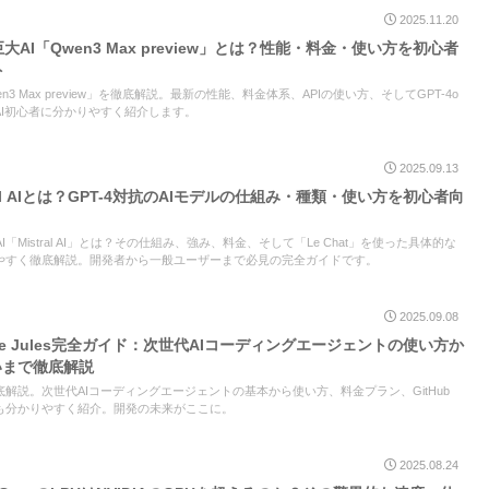
2025.11.20
巨大AI「Qwen3 Max preview」とは？性能・料金・使い方を初心者
ト
wen3 Max preview」を徹底解説。最新の性能、料金体系、APIの使い方、そしてGPT-4o
I初心者に分かりやすく紹介します。
2025.09.13
ral AIとは？GPT-4対抗のAIモデルの仕組み・種類・使い方を初心者向
AI「Mistral AI」とは？その仕組み、強み、料金、そして「Le Chat」を使った具体的な
やすく徹底解説。開発者から一般ユーザーまで必見の完全ガイドです。
2025.09.08
gle Jules完全ガイド：次世代AIコーディングエージェントの使い方か
違いまで徹底解説
lesを徹底解説。次世代AIコーディングエージェントの基本から使い方、料金プラン、GitHub
者にも分かりやすく紹介。開発の未来がここに。
2025.08.24