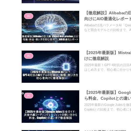
【徹底解説】Alibabaの
AI
向けにAIO最適化レポー
Alibabaの1兆パラメータAI「Q
など競合モデルとの比較まで、A
【2025年最新版】Mist
AI
けに徹底解説
2025年最新！GPT-4対抗の注目
はじめ方まで、初心者に分かり
【2025年最新版】Goo
AI
ら料金、Copilotとの
2025年最新のGoogle Ju
Copilotとの比較まで、初心