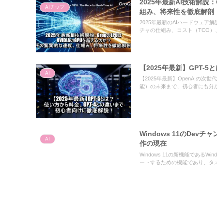
2025年最新AI技術解説
AIチップ
組み、将来性を徹底解剖
2025年最新のAIハードウェア解
チャの仕組み、コスト（TCO）
【2025年最新】GPT-
AI
【2025年最新】OpenAIの次
能）の未来まで、初心者にも分
Windows 11のDevチ
AI
作の現在
Windows 11の新機能であるWin
ートするための機能であり、タ