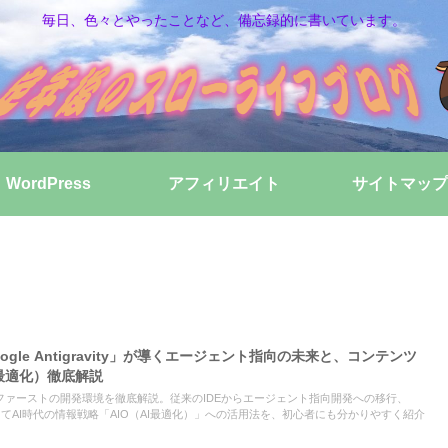
毎日、色々とやったことなど、備忘録的に書いています。
WordPress
アフィリエイト
サイトマップ
gle Antigravity」が導くエージェント指向の未来と、コンテンツ
I最適化）徹底解説
がもたらすAIファーストの開発環境を徹底解説。従来のIDEからエージェント指向開発への移行、
ー、そしてAI時代の情報戦略「AIO（AI最適化）」への活用法を、初心者にも分かりやすく紹介