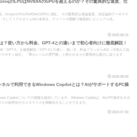
：GroqのLPUはNVIDIAのGPUを超えるのか？その驚異的な速度、仕
説。GroqのLPUがNVIDIAのGPUに挑む。その驚異的な推論速度、決定論的アーキテク
、そしてリアルタイムAIの未来を、チャートや図解で徹底的にビジュアル化。
2025.08.15
5とは？使い方から料金、GPT-4との違いまで初心者向けに徹底解説！
世代AI「GPT-5」を徹底解説！GPT-4との違い、使い方、料金プランからAGI（汎用人工知
かりやすく紹介。「博士レベルの専門家」と称されるその驚異的な能力に迫ります。
2025.08.09
ャンネルで利用できるWindows Copilotとは？AIがサポートするPC操
dows Copilotについての情報を提供しています。Windows Copilotは、AIがPC操作をサポ
スクの効率化やカスタマイズを簡略化することができます。
2023.07.30