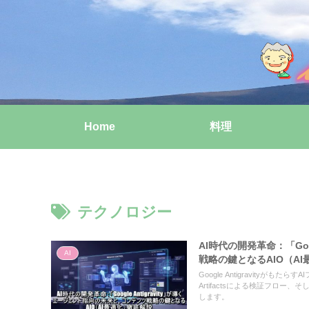
Home
料理
テクノロジー
AI時代の開発革命：「Goo
AI
戦略の鍵となるAIO（A
Google Antigravity
Artifactsによる検証フロ
します。