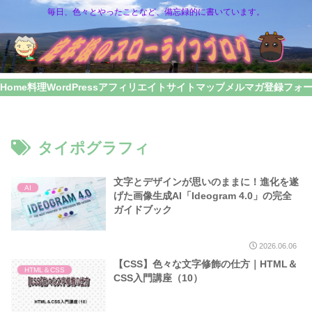
毎日、色々とやったことなど、備忘録的に書いています。
Home
料理
WordPress
アフィリエイト
サイトマップ
メルマガ登録フォ
タイポグラフィ
文字とデザインが思いのままに！進化を遂
AI
げた画像生成AI「Ideogram 4.0」の完全
ガイドブック
2026.06.06
【CSS】色々な文字修飾の仕方｜HTML＆
HTML＆CSS
CSS入門講座（10）