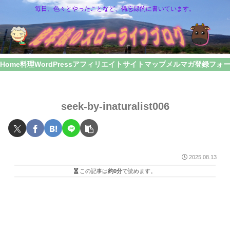
毎日、色々とやったことなど、備忘録的に書いています。
Home
料理
WordPress
アフィリエイト
サイトマップ
メルマガ登録フォ
seek-by-inaturalist006
2025.08.13
この記事は
約0分
で読めます。