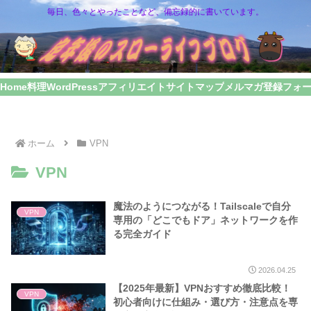
毎日、色々とやったことなど、備忘録的に書いています。
Home
料理
WordPress
アフィリエイト
サイトマップ
メルマガ登録フォ
ホーム
VPN
VPN
魔法のようにつながる！Tailscaleで自分
VPN
専用の「どこでもドア」ネットワークを作
る完全ガイド
2026.04.25
【2025年最新】VPNおすすめ徹底比較！
VPN
初心者向けに仕組み・選び方・注意点を専