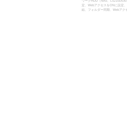
ワークHDD（NAS、LS210
定、WebアクセスをONに設定、Bu
結、フォルダー同期、Webア