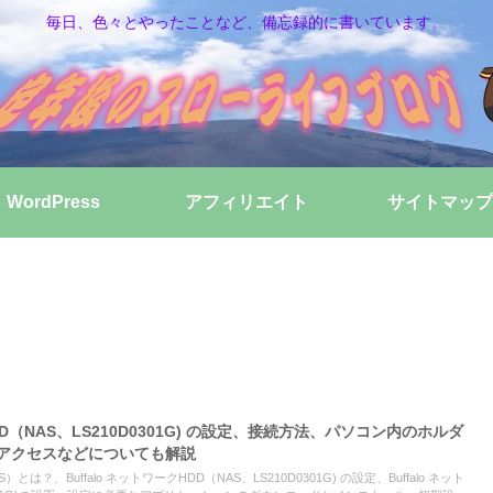
毎日、色々とやったことなど、備忘録的に書いています。
WordPress
アフィリエイト
サイトマップ
HDD（NAS、LS210D0301G) の設定、接続方法、パソコン内のホルダ
bアクセスなどについても解説
？、Buffalo ネットワークHDD（NAS、LS210D0301G) の設定、Buffalo ネット