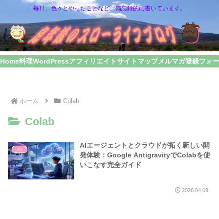
毎日、色々とやったことなど、備忘録的に書いています。
Home
料理
WordPress
アフィリエイト
サイトマップ
メルマガ登録フォ
ホーム
Colab
Colab
AIエージェントとクラウドが拓く新しい開
AI
発体験：Google AntigravityでColabを使
いこなす完全ガイド
2026.04.09