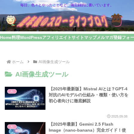
毎日、色々とやったことなど、備忘録的に書いています。
Home
料理
WordPress
アフィリエイト
サイトマップ
メルマガ登録フォ
ホーム
AI画像生成ツール
AI画像生成ツール
【2025年最新版】Mistral AIとは？GPT-4
AI
対抗のAIモデルの仕組み・種類・使い方を
初心者向けに徹底解説
2025.09.08
【2025年最新】Gemini 2.5 Flash
AI
Image（nano-banana）完全ガイド！使