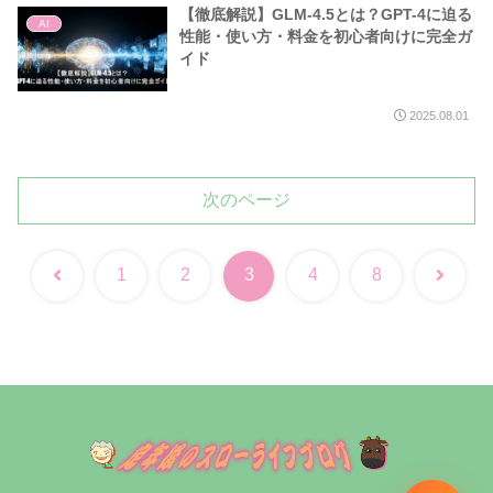
【徹底解説】GLM-4.5とは？GPT-4に迫る
AI
性能・使い方・料金を初心者向けに完全ガ
イド
2025.08.01
次のページ
前
次
1
2
3
4
8
へ
へ