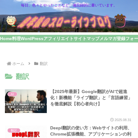
毎日、色々とやったことなど、備忘録的に書いています。
Home
料理
WordPress
アフィリエイト
サイトマップ
メルマガ登録フォ
ホーム
翻訳
翻訳
【2025年最新】Google翻訳がAIで超進
AI
化！新機能「ライブ翻訳」と「言語練習」
を徹底解説【初心者向け】
2025.08.31
Deepl翻訳の使い方：Webサイトの利用、
翻訳
Chrome拡張機能、アプリケーションの利