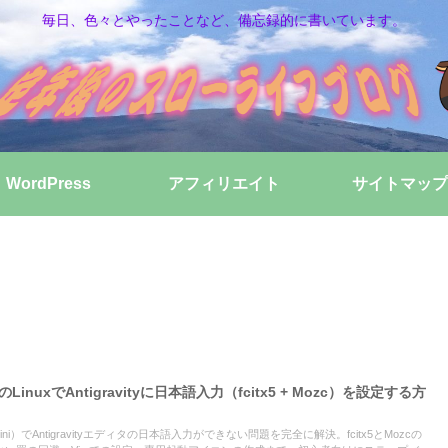
毎日、色々とやったことなど、備忘録的に書いています。
WordPress
アフィリエイト
サイトマップ
LinuxでAntigravityに日本語入力（fcitx5 + Mozc）を設定する方
rostini）でAntigravityエディタの日本語入力ができない問題を完全に解決。fcitx5とMozcの