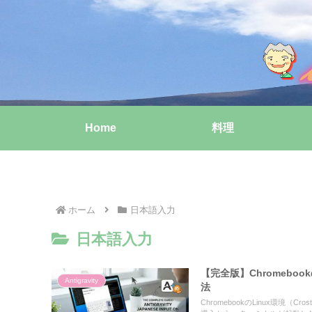
Home
料理
ホーム
日本語入力
日本語入力
【完全版】Chromebookの
Antigravity
法
ChromebookのLinux環境（C