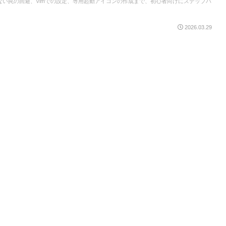
ない罠の回避、Vimでの設定、専用起動アイコンの作成まで、初心者向けにステップバ
2026.03.29