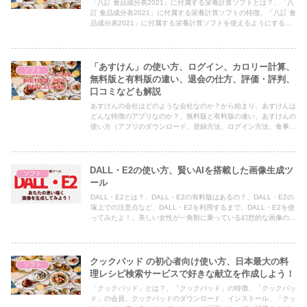
「八訂 食品成分表2021」に付属する栄養計算ソフトとは？、「八
訂 食品成分表2021」に付属する栄養計算ソフトの特徴、「八訂 食
品成分表2021」に付属する栄養計算ソフトを使えるようにするま
で、「八訂 食品成分表2021」に付属する栄養計算ソフトの使い
方、新規作成、表示栄養素の設定、朝食の食事の入力、料理名、新
規ホルダーの作成、朝食から食事名「笹かまぼこにレタスとトマト
添え」の作成、献立ファイルの移動、ファイルのダウンロードなど
「あすけん」の使い方、ログイン、カロリー計算、
ソフト
について紹介した記事です。
無料版と有料版の違い、退会の仕方、評価・評判、
口コミなども解説
あすけんの会社はどのような会社なのか？から始まり、あすけんは
どんな特徴のアプリなのか？、無料版と有料版の違い、あすけんの
使い方（アプリのダウンロード、登録方法、ログイン方法、食事の
入力方法、退会方法など）、あすけんの口コミはどうかなどについ
て紹介した記事です。
DALL・E2の使い方、賢いAIを搭載した画像生成ツ
ソフト
ール
DALL・E2とは？、DALL・E2の有料版はあるの？、DALL・E2の
塚上での注意点など、DALL・E2を利用するまで、DALL・E2を使
ってみたよ！、美しい女性が一角獣に乗っている幻想的な画像の生
成、画像の生成、画像の保存、画像の一部を変更、画像をアップロ
ードしてその画像のバリエーションの生成、DALL・E2の評判など
について解説した記事です。
クックパッド の初心者向け使い方、日本最大の料
ソフト
理レシピ検索サービスで好きな献立を作成しよう！
「クックパッド」とは？、「クックパッド」の特徴、「クックパッ
ド」の会員、クックパッドのダウンロード、インストール、「クッ