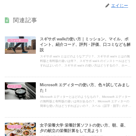
エイじー
関連記事
スギサポ walkの使い方｜ミッション、マイル、ポ
ウォーキング
イント、紹介コード、評判・評価、口コミなども解
説
スギサポ walｋとはどのようなアプリ？、スギサポ walｋとはの無
料版と有料版の違いは何？、スギサポ walｋのインストールはどう
すればよいの？、スギサポ walｋの使い方はどうするの？、ホーム
画面、ラリー一覧画面、ミッション画面、チェックイン画面、マイ
ページ画面、スギサポ walｋのマイルとポイントの関係はどうな
の？、スギサポ walｋの紹介コードとはどのようなもの？、スギサ
ポ walｋのの評判・評価、口コミはどうなの？などについて解説し
Microsoft エディターの使い方、色々試してみまし
ソフト
た記事です。
た！
Microsoft エディターとはどのようなもの？、Microsoft エディター
の無料版と有料版の違いは何があるの？、Microsoft エディターの
簡単な使い方はどうすればよいの？、スペル（誤字・脱字）のチェ
ック、文法のチェックなどについて解説した記事です。
女子栄養大学 栄養計算ソフトの使い方、朝、昼、
ソフト
夕の献立の栄養計算をして見よう！