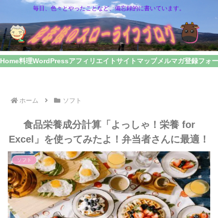
毎日、色々とやったことなど、備忘録的に書いています。
Home
料理
WordPress
アフィリエイト
サイトマップ
メルマガ登録フォ
ホーム
ソフト
食品栄養成分計算「よっしゃ！栄養 for
Excel」を使ってみたよ！弁当者さんに最適！
ソフト