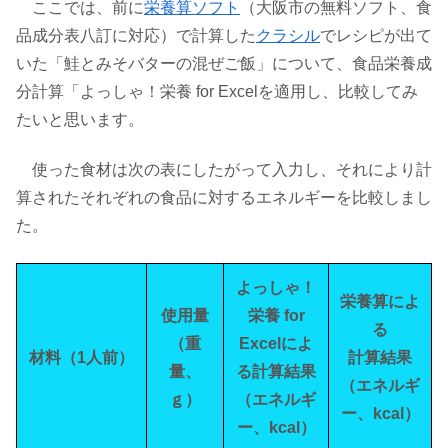
ここでは、前に
栄養算ソフト
（大阪市の無料ソフト、食
品成分表八訂に対応）で計算した
クラシル
でレシピが出て
いた「鮭とみそバターの混ぜご飯」について、食品栄養成
分計算「よっしゃ！栄養 for Excelを適用し、比較してみ
たいと思います。
使った食材は次の表にしたがって入力し、それにより計
算されたそれぞれの食品に対するエネルギーを比較しまし
た。
よっしゃ！
栄養算によ
使用量
栄養 for
る
（重
Excelによ
材料（1人前）
計算結果
量、
る計算結果
（エネルギ
ｇ）
（エネルギ
ー、kcal）
ー、kcal）