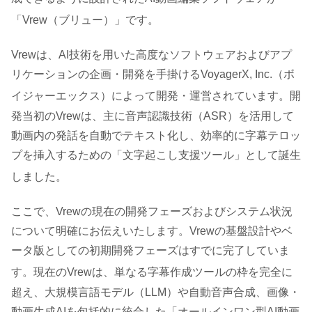
「Vrew（ブリュー）」です
。
Vrewは、AI技術を用いた高度なソフトウェアおよびアプ
リケーションの企画・開発を手掛けるVoyagerX, Inc.（ボ
イジャーエックス）によって開発・運営されています
。開
発当初のVrewは、主に音声認識技術（ASR）を活用して
動画内の発話を自動でテキスト化し、効率的に字幕テロッ
プを挿入するための「文字起こし支援ツール」として誕生
しました
。
ここで、Vrewの現在の開発フェーズおよびシステム状況
について明確にお伝えいたします。Vrewの基盤設計やベ
ータ版としての初期開発フェーズはすでに完了していま
す
。現在のVrewは、単なる字幕作成ツールの枠を完全に
超え、大規模言語モデル（LLM）や自動音声合成、画像・
動画生成AIを包括的に統合した「オールインワン型AI動画