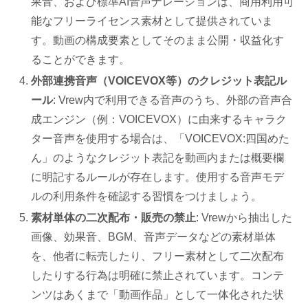
果音、および標準AI音声ナレーションは、商用利用可
能なフリーライセンス素材として提供されていま
す。動画の構成要素としてそのまま公開・収益化す
ることができます。
外部連携音声（VOICEVOX等）のクレジット表記ル
ール
: Vrew内で利用できる音声のうち、外部の音声合
成エンジン（例：VOICEVOX）に由来するキャラク
ター音声を使用する場合は、「VOICEVOX:四国めた
ん」のようなクレジット表記を動画内または概要欄
に明記するルールが存在します。使用する音声モデ
ルの利用条件を確認する習慣をつけましょう。
素材単体の二次配布・販売の禁止
: Vrewから抽出した
画像、効果音、BGM、音声データなどの素材単体
を、他者に転売したり、フリー素材として二次配布
したりする行為は明確に禁止されています。コンテ
ンツはあくまで「動画作品」として一体化された状