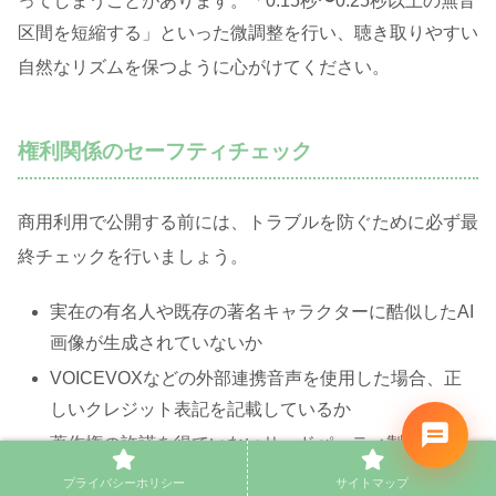
ってしまうことがあります
。「0.15秒〜0.25秒以上の無音
区間を短縮する」といった微調整を行い、聴き取りやすい
自然なリズムを保つように心がけてください
。
権利関係のセーフティチェック
商用利用で公開する前には、トラブルを防ぐために必ず最
終チェックを行いましょう
。
実在の有名人や既存の著名キャラクターに酷似したAI
画像が生成されていないか
VOICEVOXなどの外部連携音声を使用した場合、正
しいクレジット表記を記載しているか
著作権の許諾を得ていないサードパーティ製のBGM
や効果音を追加していないか
プライバシーホリシー
サイトマップ