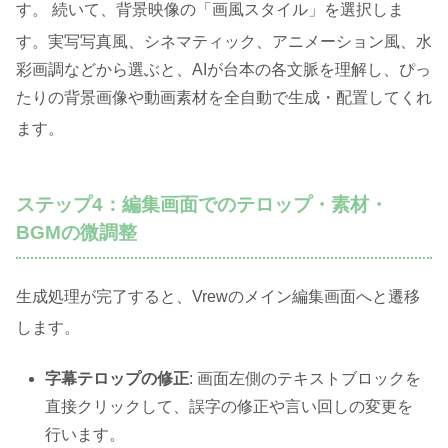
す
。 続いて、背景映像の「画風スタイル」を選択しま
す
。実写写真風、シネマティック、アニメーション風、水
彩画調などから選ぶと、AIが台本の各文脈を理解し、ぴっ
たりの背景画像や動画素材を全自動で生成・配置してくれ
ます
。
ステップ4：編集画面でのテロップ・素材・
BGMの微調整
生成処理が完了すると、Vrewのメイン編集画面へと遷移
します
。
字幕テロップの修正
: 画面左側のテキストブロックを
直接クリックして、誤字の修正や言い回しの変更を
行います。