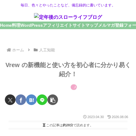
毎日、色々とやったことなど、備忘録的に書いています。
Home
料理
WordPress
アフィリエイト
サイトマップ
メルマガ登録フォ
ホーム
人工知能
Vrew の新機能と使い方を初心者に分かり易く
紹介！
人工知能
2023.04.30
2026.08.06
この記事は
約28分
で読めます。