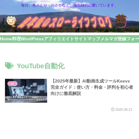
毎日、色々とやったことなど、備忘録的に書いています。
Home
料理
WordPress
アフィリエイト
サイトマップ
メルマガ登録フォ
YouTube自動化
【2025年最新】AI動画生成ツールKeevx
AI
完全ガイド：使い方・料金・評判を初心者
向けに徹底解説
2025.08.21