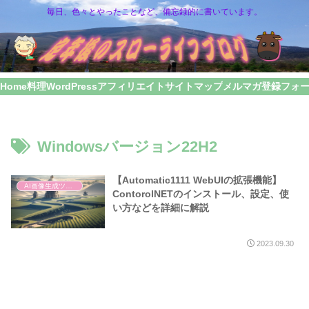
毎日、色々とやったことなど、備忘録的に書いています。
Home
料理
WordPress
アフィリエイト
サイトマップ
メルマガ登録フォ
Windowsバージョン22H2
【Automatic1111 WebUIの拡張機能】
AI画像生成ツール
ContorolNETのインストール、設定、使
い方などを詳細に解説
2023.09.30