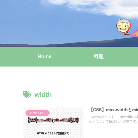
Home
料理
width
【CSS】max-widthと
HTML＆CSS
max-widthとは？、min-wi
などについて解説した記事です