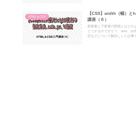
【CSS】width（幅）と
HTML＆CSS
講座（６）
親要素と子要素の関係とはどのよう
どうするのですか？、auto、px
定などについて解説しした記事