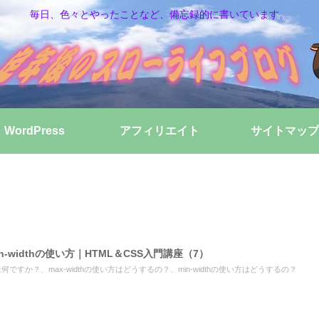
毎日、色々とやったことなど、備忘録的に書いています。
WordPress
アフィリエイト
サイトマップ
min-widthの使い方｜HTML＆CSS入門講座（7）
dthとは何ですか？、max-widthの使い方はどうするの？、min-widthの使い方はどうするの？
。