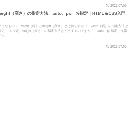
2021.07.05
height（高さ）の指定方法、auto、px、％指定｜HTML＆CSS入門
なもの？、width（幅）とheight（高さ）とは何ですか？、width（幅）の指定方法は
指定、 ％指定、height（高さ）の指定方法はどうするのですか？、auto、px指定、％指
です。
2021.07.03