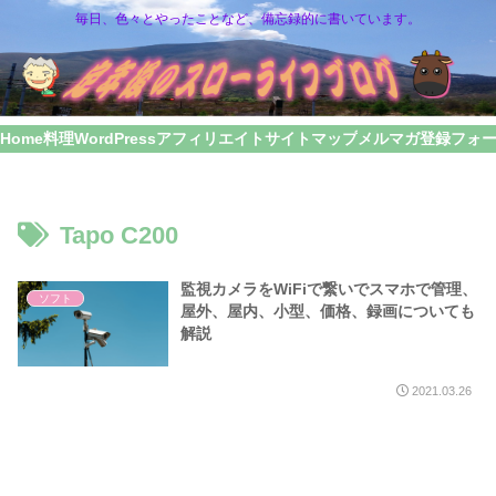
毎日、色々とやったことなど、備忘録的に書いています。
Home
料理
WordPress
アフィリエイト
サイトマップ
メルマガ登録フォ
Tapo C200
監視カメラをWiFiで繋いでスマホで管理、
ソフト
屋外、屋内、小型、価格、録画についても
解説
2021.03.26