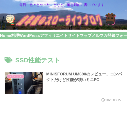
毎日、色々とやったことなど、備忘録的に書いています。
Home
料理
WordPress
アフィリエイト
サイトマップ
メルマガ登録フォ
SSD性能テスト
MINISFORUM UM690のレビュー、コンパ
パソコン
クトだけど性能が凄いミニPC
2023.03.15