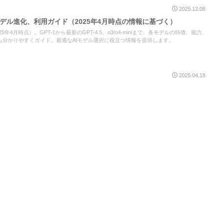
2025.12.08
、モデル進化、利用ガイド（2025年4月時点の情報に基づく）
25年4月時点）。GPT-1から最新のGPT-4.5、o3/o4-miniまで、各モデルの特徴、能力、
も分かりやすくガイド。最適なAIモデル選択に役立つ情報を提供します。
2025.04.18