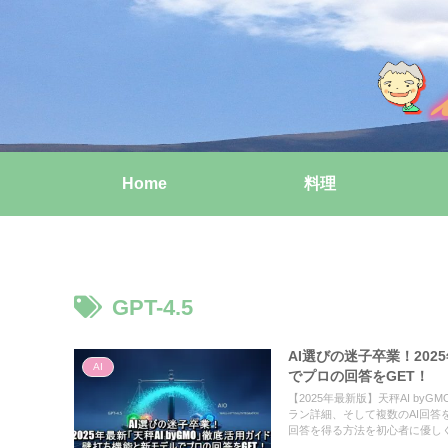
Home
料理
GPT-4.5
AI選びの迷子卒業！202
AI
でプロの回答をGET！
【2025年最新版】天秤AI byGM
ラン詳細、そして複数のAI回答
回答を得る方法を初心者に優し