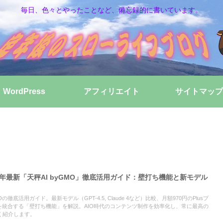
毎日、色々とやったことなど、備忘録的に書いています。
WordPress
アフィリエイト
サイトマップ
5年最新「天秤AI byGMO」徹底活用ガイド：壁打ち機能と新モデル
Oの徹底活用ガイド。最新モデル（GPT-4.5, Claude 4など）比較、月額970円のPlusプ
を統合する「壁打ち機能」を解説。AIO時代のコンテンツ制作を効率化し、常に最高の
く紹介します。