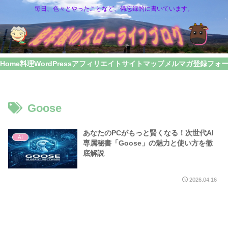
毎日、色々とやったことなど、備忘録的に書いています。
Home
料理
WordPress
アフィリエイト
サイトマップ
メルマガ登録フォ
Goose
あなたのPCがもっと賢くなる！次世代AI
AI
専属秘書「Goose」の魅力と使い方を徹
底解説
2026.04.16