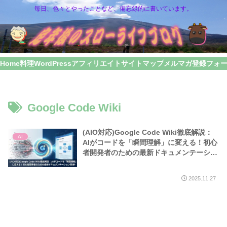
毎日、色々とやったことなど、備忘録的に書いています。
Home
料理
WordPress
アフィリエイト
サイトマップ
メルマガ登録フォ
Google Code Wiki
(AIO対応)Google Code Wiki徹底解説：
AI
AIがコードを「瞬間理解」に変える！初心
者開発者のための最新ドキュメンテーショ
ン革命
2025.11.27