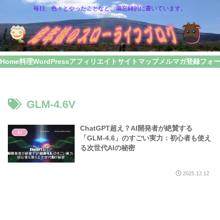
毎日、色々とやったことなど、備忘録的に書いています。
Home
料理
WordPress
アフィリエイト
サイトマップ
メルマガ登録フォ
GLM-4.6V
ChatGPT超え？AI開発者が絶賛する
AI
「GLM-4.6」のすごい実力：初心者も使え
る次世代AIの秘密
2025.12.12