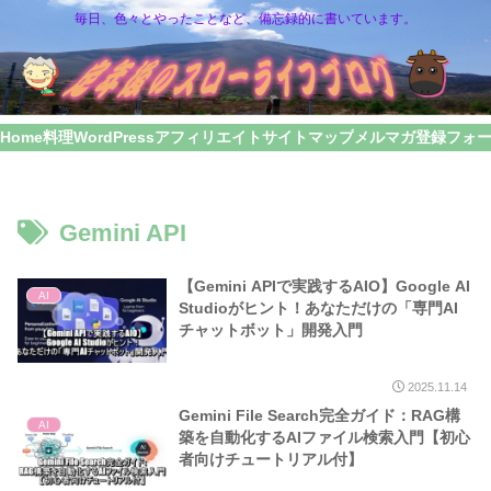
毎日、色々とやったことなど、備忘録的に書いています。
Home
料理
WordPress
アフィリエイト
サイトマップ
メルマガ登録フォ
Gemini API
【Gemini APIで実践するAIO】Google AI
AI
Studioがヒント！あなただけの「専門AI
チャットボット」開発入門
2025.11.14
Gemini File Search完全ガイド：RAG構
AI
築を自動化するAIファイル検索入門【初心
者向けチュートリアル付】