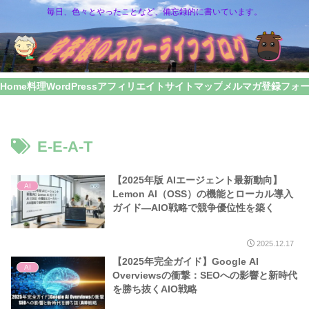
毎日、色々とやったことなど、備忘録的に書いています。
Home
料理
WordPress
アフィリエイト
サイトマップ
メルマガ登録フォ
E-E-A-T
【2025年版 AIエージェント最新動向】
AI
Lemon AI（OSS）の機能とローカル導入
ガイド—AIO戦略で競争優位性を築く
2025.12.17
【2025年完全ガイド】Google AI
AI
Overviewsの衝撃：SEOへの影響と新時代
を勝ち抜くAIO戦略