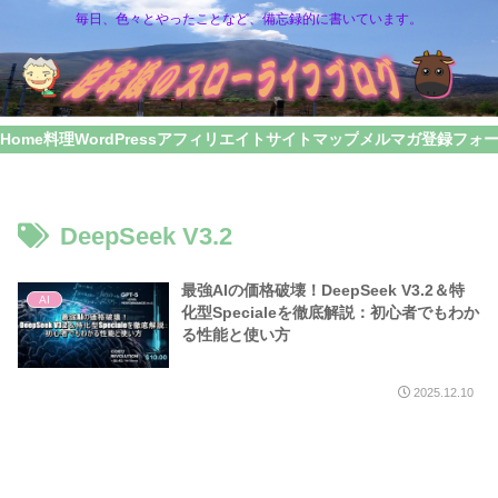
毎日、色々とやったことなど、備忘録的に書いています。
Home
料理
WordPress
アフィリエイト
サイトマップ
メルマガ登録フォ
DeepSeek V3.2
最強AIの価格破壊！DeepSeek V3.2＆特
AI
化型Specialeを徹底解説：初心者でもわか
る性能と使い方
2025.12.10