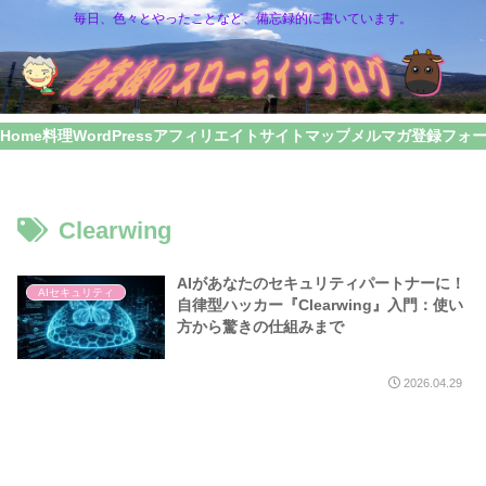
毎日、色々とやったことなど、備忘録的に書いています。
Home
料理
WordPress
アフィリエイト
サイトマップ
メルマガ登録フォ
Clearwing
AIがあなたのセキュリティパートナーに！
AIセキュリティ
自律型ハッカー『Clearwing』入門：使い
方から驚きの仕組みまで
2026.04.29