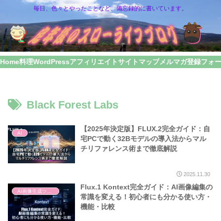
毎日、色々とやったことなど、備忘録的に書いています。
Home
料理
WordPress
アフィリエイト
サイトマップ
メルマガ登録フォ
Black Forest Labs
【2025年決定版】FLUX.2完全ガイド：自
AI
宅PCで動く32Bモデルの導入法からマル
チリファレンス術まで徹底解説
2025.11.30
Flux.1 Kontext完全ガイド：AI画像編集の
AI画像生成ツール
常識を変える！初心者にも分かる使い方・
機能・比較