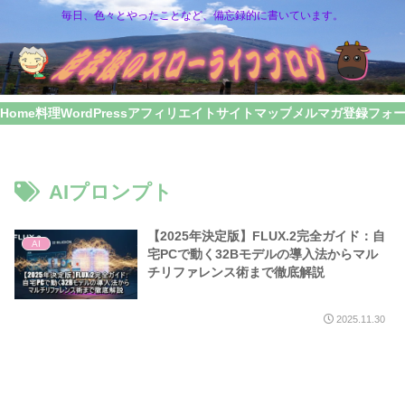
毎日、色々とやったことなど、備忘録的に書いています。
Home
料理
WordPress
アフィリエイト
サイトマップ
メルマガ登録フォ
AIプロンプト
【2025年決定版】FLUX.2完全ガイド：自
AI
宅PCで動く32Bモデルの導入法からマル
チリファレンス術まで徹底解説
2025.11.30