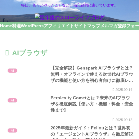
毎日、色々とやったことなど、備忘録的に書いています。
Home
料理
WordPress
アフィリエイト
サイトマップ
メルマガ登録フォ
AIブラウザ
【完全解説】Genspark AIブラウザとは？
AI
無料・オフラインで使える次世代AIブラウ
ザの機能と使い方を初心者向けに徹底レビ
ュー
2025.09.14
Perplexity Cometとは？未来のAIブラウ
AI
ザを徹底解説【使い方・機能・料金・安全
性まで】
2025.09.12
2025年最新ガイド：Fellouとは？世界初
AI
の「エージェントAIブラウザ」を徹底解説