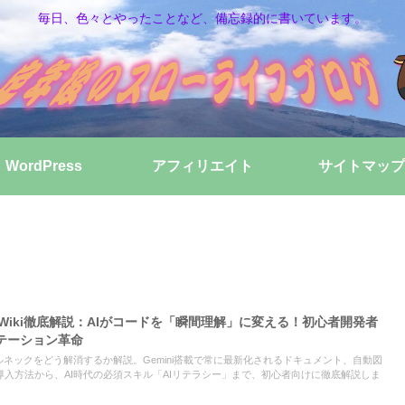
毎日、色々とやったことなど、備忘録的に書いています。
WordPress
アフィリエイト
サイトマップ
Code Wiki徹底解説：AIがコードを「瞬間理解」に変える！初心者開発者
テーション革命
開発のボトルネックをどう解消するか解説。Gemini搭載で常に最新化されるドキュメント、自動図
入方法から、AI時代の必須スキル「AIリテラシー」まで、初心者向けに徹底解説しま