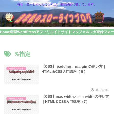
毎日、色々とやったことなど、備忘録的に書いています。
Home
料理
WordPress
アフィリエイト
サイトマップ
メルマガ登録フォ
％指定
【CSS】 padding、ｍargin の使い方｜
HTML＆CSS
HTML＆CSS入門講座（８）
2021.07.06
【CSS】max-widthとmin-widthの使い方
HTML＆CSS
｜HTML＆CSS入門講座（7）