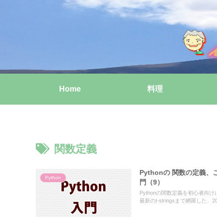
Home
料理
関数定義
Pythonの 関数の定義
Python
門（9）
Pythonの関数定義を初心者向
最新のt-stringsまで網羅した