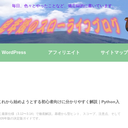
毎日、色々とやったことなど、備忘録的に書いています。
WordPress
アフィリエイト
サイトマップ
、これから始めようとする初心者向けに分かりやすく解説｜Python入
けに最新仕様（3.12〜3.14）で徹底解説。基礎から型ヒント、スコープ、注意点、そして
、2026年版の決定版ガイドです。