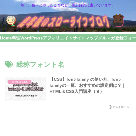
毎日、色々とやったことなど、備忘録的に書いています。
Home
料理
WordPress
アフィリエイト
サイトマップ
メルマガ登録フォ
総称フォント名
【CSS】font-family の使い方、font-
HTML＆CSS
familyの一覧、おすすめの設定例は？｜
HTML＆CSS入門講座（９）
2021.07.07