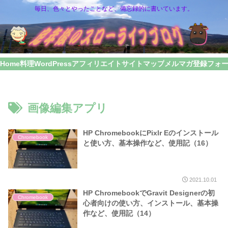
毎日、色々とやったことなど、備忘録的に書いています。
Home
料理
WordPress
アフィリエイト
サイトマップ
メルマガ登録フォ
画像編集アプリ
HP ChromebookにPixlr Eのインストール
Chromebook
と使い方、基本操作など、使用記（16）
2021.10.01
HP ChromebookでGravit Designerの初
Chromebook
心者向けの使い方、インストール、基本操
作など、使用記（14）