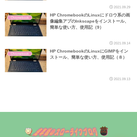
2021.09.29
HP ChromebookのLinuxにドロウ系の画
Chromebook
像編集アプのInkscapeをインストール、
簡単な使い方、使用記（9）
2021.09.14
HP ChromebookのLinuxにGIMPをイン
Chromebook
ストール、簡単な使い方、使用記（８）
2021.09.13