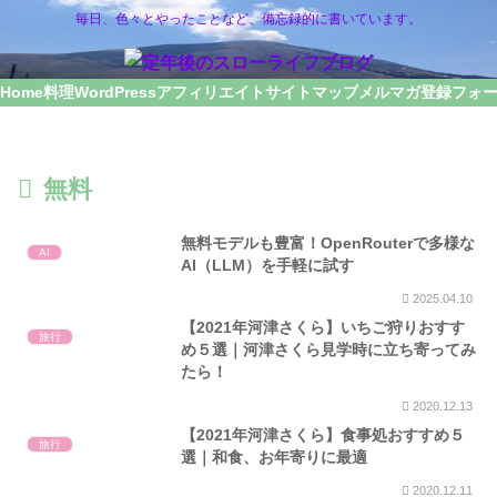
毎日、色々とやったことなど、備忘録的に書いています。
Home
料理
WordPress
アフィリエイト
サイトマップ
メルマガ登録フォ
無料
無料モデルも豊富！OpenRouterで多様な
AI
AI（LLM）を手軽に試す
2025.04.10
【2021年河津さくら】いちご狩りおすす
旅行
め５選｜河津さくら見学時に立ち寄ってみ
たら！
2020.12.13
【2021年河津さくら】食事処おすすめ５
旅行
選｜和食、お年寄りに最適
2020.12.11