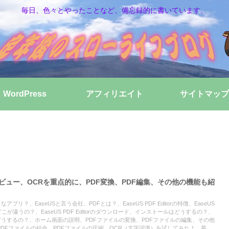
毎日、色々とやったことなど、備忘録的に書いています。
WordPress
アフィリエイト
サイトマップ
torのレビュー、OCRを重点的に、PDF変換、PDF編集、その他の機能も紹
のようなアプリ？、EaseUSと言う会社、PDFとは？、EaseUS PDF Editorの特徴、EaseUS
はどこが違うの？、EaseUS PDF Editorのダウンロード、インストールはどうするの？、
の使い方はどうするの？、ホーム画面の説明、PDFファイルの変換、PDFファイルの編集、その他
PDFファイルの結合、PDFファイルの圧縮、OCR（文字認識）を試してみたよ、英語