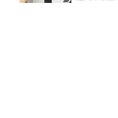
の文の画像をEaseUS PDF Edit
込みOCRした結果、EaseUS 