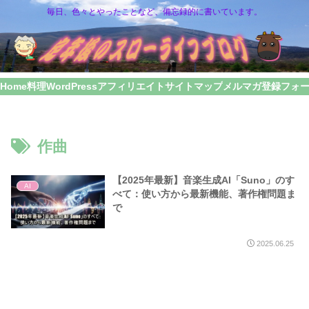
毎日、色々とやったことなど、備忘録的に書いています。
Home
料理
WordPress
アフィリエイト
サイトマップ
メルマガ登録フォ
作曲
【2025年最新】音楽生成AI「Suno」のす
AI
べて：使い方から最新機能、著作権問題ま
で
2025.06.25