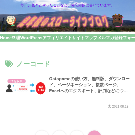
毎日、色々とやったことなど、備忘録的に書いています。
Home
料理
WordPress
アフィリエイト
サイトマップ
メルマガ登録フォ
ノーコード
Octoparseの使い方、無料版、ダウンロー
情報収集
ド、ページネーション、複数ページ、
Excelへのエクスポート、評判などについ
ても解説
2021.08.19