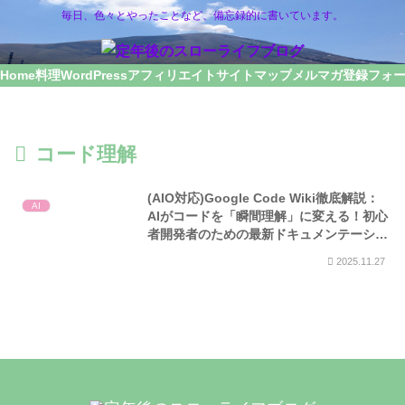
毎日、色々とやったことなど、備忘録的に書いています。
Home
料理
WordPress
アフィリエイト
サイトマップ
メルマガ登録フォ
コード理解
(AIO対応)Google Code Wiki徹底解説：
AI
AIがコードを「瞬間理解」に変える！初心
者開発者のための最新ドキュメンテーショ
ン革命
2025.11.27